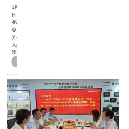
6月28-30
协会月刊
日，国家产
开云官方注册地址-开云(中国)
业基础专家
委员会及编
加入我们
委会等专家
入企调研持
续进行。
了解详情