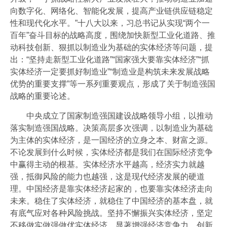
会员风采
向数字化、网络化、智能化发展，提高产业链供应链稳定
性和现代化水平。”十八大以来，习总书记从实现“两个一
协会月刊
百年”奋斗目标的战略高度，围绕加快新型工业化道路、推
动科技创新、狠抓以制造业为基础的实体经济等问题，提
开云官方注册地址-开云(中国)
出：“坚持走新型工业化道路”“国家强大要靠实体经济”“抓
加入我们
实体经济一定要抓好制造业”“制造业是构筑未来发展战略
优势的重要支撑”等一系列重要观点，形成了关于制造强国
战略的重要论述。
中央成立了国家制造强国建设战略领导小组，以推动
落实制造强国战略。决策高层多次强调，以制造业为基础
为主体的实体经济，是一国经济的立身之本、财富之源。
不论发展到什么时候，实体经济都是我们在国际经济竞争
中赢得主动的根基。实体经济水平越高，经济实力就越
强，抵御风险的能力也越强，这是现代经济发展的硬道
理。中国经济是靠实体经济起家的，也要靠实体经济走向
未来。稳住了实体经济，就稳住了中国经济的基本盘，就
有底气应对各种风险挑战。坚持不懈振兴实体经济，坚定
不移做实做强做优实体经济，显著增强经济竞争力、创新