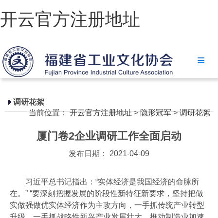
开云官方注册地址
开云官方注册地址
协会简介
政策法规
调研花絮
当前位置：
开云官方注册地址
>
隐形冠军
>
调研花絮
开云官方注册地址-开云(中国)
厦门卷2企业调研工作全面启动
省级政策
发布日期： 2021-04-09
地方政策
工业文化
习近平总书记指出：“实体经济是我国经济的命脉所
在。” “要深刻把握发展的阶段性新特征新要求，坚持把做
工业视频
实做强做优实体经济作为主攻方向，一手抓传统产业转型
升级，一手抓战略性新兴产业发展壮大，推动制造业加速