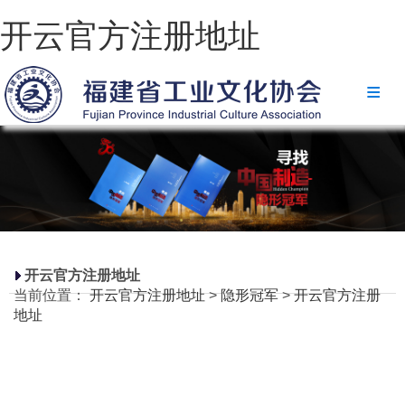
开云官方注册地址
开云官方注册地址
协会简介
政策法规
开云官方注册地址-开云(中国)
省级政策
开云官方注册地址
地方政策
当前位置：
开云官方注册地址
>
隐形冠军
>
开云官方注册
工业文化
地址
【发现隐
工业视频
形冠军】
立洲弹
会员风采
簧：高端