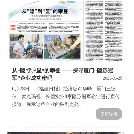
从“隐”到“显”的攀登 ——探寻厦门“隐形冠
军”企业成功密码
2023-06-25
6月23日，《福建日报》经济版对华晔、厦门三德
信、麦克玛视、长塑实业4家隐形冠军企业进行宣传
报道，展示这些企业的独到之处。
了解详情