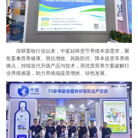
深耕畜牧行业以来，中鲨始终坚守养殖本源需求，聚
焦畜禽营养健康、替抗增效、风险防控、降本提质等养殖
痛点，持续迭代升级产品与技术，用优质营养方案破解行
业养殖难题，助力养殖端提质增效、绿色发展。