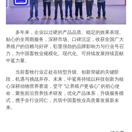
多年来，企业以过硬的产品品质、稳定的效果表现、
贴心的全周期服务，深耕市场、口碑沉淀，收获全国广大
养殖户的信赖与好评，彰显强劲的品牌影响力与行业号召
力，为中国畜牧业规模化、现代化、可持续发展持续贡献
中鲨力量。
当前畜牧行业正处在转型升级、创新突破的关键阶
段，机遇与挑战并存。未来，中鲨将持续以科技创新为核
心深耕动物营养赛道，坚守 “让养殖户更省心” 的初心使
命，聚焦前沿营养技术研发，优化产品体系，升级服务模
式，携手全行业同仁，共筑中国畜牧业高质量发展新未
来。