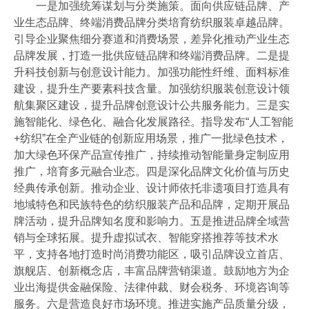
一是加强统筹谋划与分类施策。面向供应链品牌、产
业生态品牌、终端消费品牌分类培育纺织服装卓越品牌。
引导企业聚焦细分赛道和消费场景，差异化推动产业生态
品牌发展，打造一批供应链品牌和终端消费品牌。二是提
升科技创新与创意设计能力。加强功能性纤维、面料标准
建设，提升生产要素科技含量。加强纺织服装创意设计领
航集聚区建设，提升品牌创意设计公共服务能力。三是实
施智能化、绿色化、融合化发展路径。指导发布“人工智能
+纺织”在全产业链的创新应用场景，推广一批绿色技术，
加大绿色环保产品宣传推广，持续推动智能量身定制应用
推广，培育多元融合业态。四是深化品牌文化价值与历史
经典传承创新。推动企业、设计师依托非遗项目打造具有
地域特色和民族特色的纺织服装产品和品牌，定期开展品
牌活动，提升品牌知名度和影响力。五是推进品牌全域营
销与全球拓展。提升虚拟试衣、智能穿搭推荐等技术水
平，支持各地打造时尚消费功能区，吸引品牌设立首店、
旗舰店、创新概念店，丰富品牌营销渠道。鼓励地方为企
业出海提供金融保险、法律仲裁、财会税务、环境咨询等
服务。六是营造良好市场环境。推进实施产品质量分级，