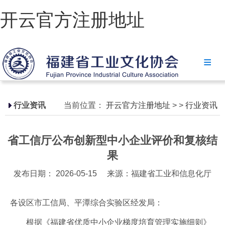
开云官方注册地址
开云官方注册地址
协会简介
政策法规
行业资讯
当前位置：
开云官方注册地址
>
>
行业资讯
开云官方注册地址-开云(中国)
省工信厅公布创新型中小企业评价和复核结
省级政策
果
地方政策
发布日期： 2026-05-15
来源：福建省工业和信息化厅
工业文化
各设区市工信局、平潭综合实验区经发局：
工业视频
根据《福建省优质中小企业梯度培育管理实施细则》