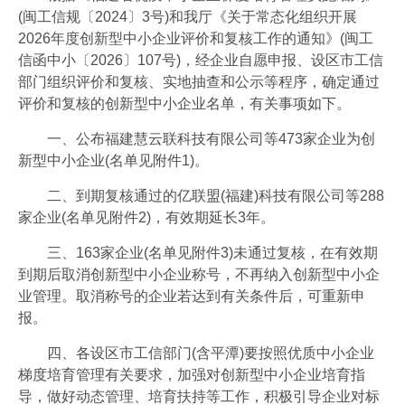
会员风采
(闽工信规〔2024〕3号)和我厅《关于常态化组织开展
2026年度创新型中小企业评价和复核工作的通知》(闽工
协会月刊
信函中小〔2026〕107号)，经企业自愿申报、设区市工信
部门组织评价和复核、实地抽查和公示等程序，确定通过
开云官方注册地址-开云(中国)
评价和复核的创新型中小企业名单，有关事项如下。
加入我们
一、公布福建慧云联科技有限公司等473家企业为创
新型中小企业(名单见附件1)。
二、到期复核通过的亿联盟(福建)科技有限公司等288
家企业(名单见附件2)，有效期延长3年。
三、163家企业(名单见附件3)未通过复核，在有效期
到期后取消创新型中小企业称号，不再纳入创新型中小企
业管理。取消称号的企业若达到有关条件后，可重新申
报。
四、各设区市工信部门(含平潭)要按照优质中小企业
梯度培育管理有关要求，加强对创新型中小企业培育指
导，做好动态管理、培育扶持等工作，积极引导企业对标