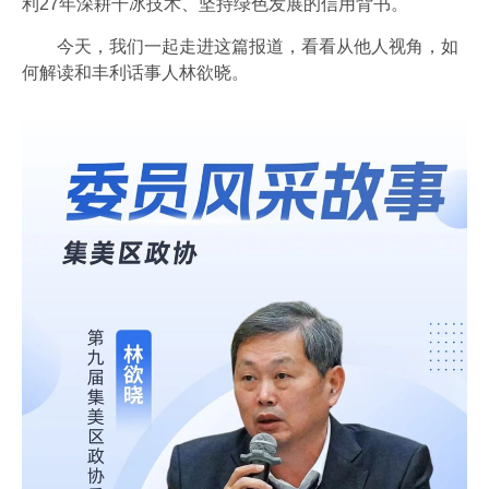
利27年深耕干冰技术、坚持绿色发展的信用背书。
会员风采
今天，我们一起走进这篇报道，看看从他人视角，如
协会月刊
何解读和丰利话事人林欲晓。
开云官方注册地址-开云(中国)
加入我们