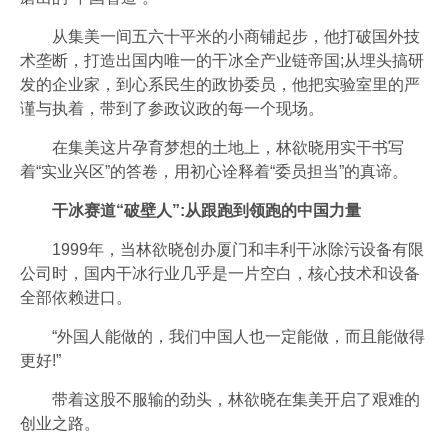
从集美一间五六十平米的小商铺起步，他打破国外技
术垄断，打造出国内唯一的干冰全产业链帝国;从埋头搞研
发的企业家，到心系民生的政协委员，他把实验室里的严
谨与执着，带到了参政议政的每一个现场。
在集美这片孕育梦想的土地上，林欲晓用实干书写
着“实业兴区”的答卷，用初心诠释着“委员担当”的真谛。
干冰赛道“破壁人”:从跟跑到领跑的中国力量
1999年，当林欲晓创办厦门和丰利干冰除污设备有限
公司时，国内干冰行业几乎是一片空白，核心技术和设备
全部依赖进口。
“外国人能做的，我们中国人也一定能做，而且能做得
更好!”
带着这股不服输的劲头，林欲晓在集美开启了艰难的
创业之路。