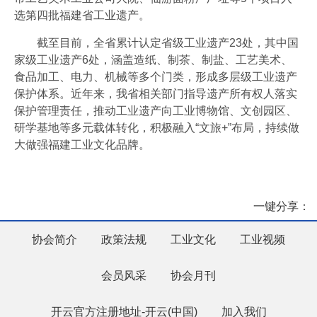
会员风采
选第四批福建省工业遗产。
协会月刊
截至目前，全省累计认定省级工业遗产23处，其中国
家级工业遗产6处，涵盖造纸、制茶、制盐、工艺美术、
开云官方注册地址-开云(中国)
食品加工、电力、机械等多个门类，形成多层级工业遗产
保护体系。近年来，我省相关部门指导遗产所有权人落实
加入我们
保护管理责任，推动工业遗产向工业博物馆、文创园区、
研学基地等多元载体转化，积极融入“文旅+”布局，持续做
大做强福建工业文化品牌。
一键分享：
协会简介
政策法规
工业文化
工业视频
会员风采
协会月刊
开云官方注册地址-开云(中国)
加入我们