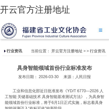
开云官方注册地址
开云官方注册地址
协会简介
政策法规
行业资讯
当前位置：
开云官方注册地址
>
>
行业资讯
开云官方注册地址-开云(中国)
具身智能领域首份行业标准发布
省级政策
发布日期： 2026-03-30
来源：人民日报
地方政策
工业文化
工业和信息化部近日批准发布《YD/T 6770—2026 人
工智能 关键基础技术 具身智能基准测试方法》，为具身智
工业视频
能领域首份行业标准，将于6月1日正式实施，标志着具身
智能评测迈入“有标可依”的新阶段。