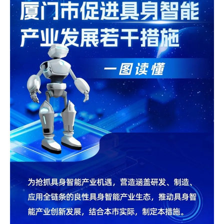
会员风采
协会月刊
开云官方注册地址-开云(中国)
加入我们