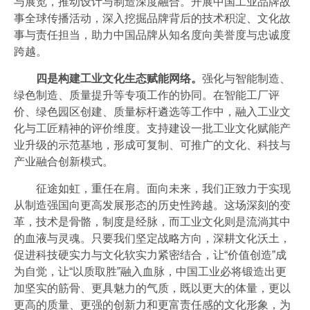
与展览，推动设计与制造深度融合。开展中国工业品牌故
事全球传播活动，深入挖掘品牌背后的技术积淀、文化故
事与责任担当，助力中国品牌从知名度向美誉度与忠诚度
跨越。
四是构建工业文化生态赋能网络。
强化与智能制造、
绿色制造、质量提升等专项工作的协同。在智能工厂评
价、绿色园区创建、质量标杆遴选等工作中，融入工业文
化与工匠精神的评价维度。支持建设一批工业文化赋能产
业升级的示范基地，形成可复制、可推广的文化、科技与
产业融合创新模式。
征途如虹，重任在肩。面向未来，我们正致力于实现
从制造强国向更高发展形态的历史性跨越。这场深刻的变
革，技术是骨骼，制度是经脉，而工业文化则是流淌其中
的血液与灵魂。只要我们坚定战略方向，深耕文化沃土，
促进科技硬实力与文化软实力紧密结合，让“价值创造”成
为自觉，让“以质取胜”融入血脉，中国工业必将锻造出更
加坚实的筋骨、更具魅力的气质，既以更大的体量，更以
更高的质量、更强的创新力和更富责任感的文化形象，为