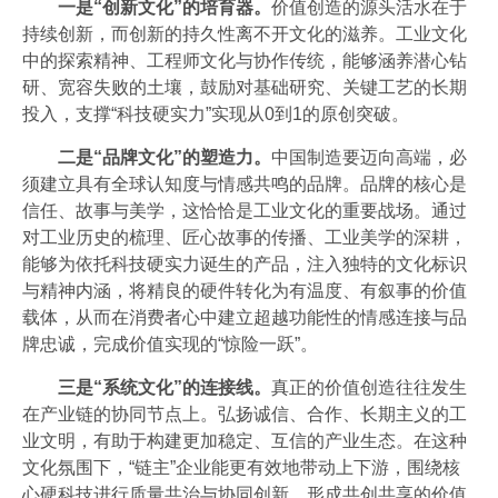
一是“创新文化”的培育器。
价值创造的源头活水在于
持续创新，而创新的持久性离不开文化的滋养。工业文化
中的探索精神、工程师文化与协作传统，能够涵养潜心钻
研、宽容失败的土壤，鼓励对基础研究、关键工艺的长期
投入，支撑“科技硬实力”实现从0到1的原创突破。
二是“品牌文化”的塑造力。
中国制造要迈向高端，必
须建立具有全球认知度与情感共鸣的品牌。品牌的核心是
信任、故事与美学，这恰恰是工业文化的重要战场。通过
对工业历史的梳理、匠心故事的传播、工业美学的深耕，
能够为依托科技硬实力诞生的产品，注入独特的文化标识
与精神内涵，将精良的硬件转化为有温度、有叙事的价值
载体，从而在消费者心中建立超越功能性的情感连接与品
牌忠诚，完成价值实现的“惊险一跃”。
三是“系统文化”的连接线。
真正的价值创造往往发生
在产业链的协同节点上。弘扬诚信、合作、长期主义的工
业文明，有助于构建更加稳定、互信的产业生态。在这种
文化氛围下，“链主”企业能更有效地带动上下游，围绕核
心硬科技进行质量共治与协同创新，形成共创共享的价值