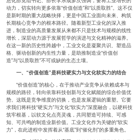
息化部党组书记、部长李乐成多次强调，要将工业增长的
会员风采
动力，切实转向更多依靠“价值创造”和“以质取胜”。这不仅
是新时期的重大战略抉择，更是中国工业面向未来、构筑
协会月刊
长期核心竞争力的根本路径。随着新型工业化的深入推
开云官方注册地址-开云(中国)
进，制造业的高质量发展从来都不只是技术与规模的线性
增长，深层动力源于发展哲学的演进与文化精神的滋养。
加入我们
在这一新的历史性跨越中，工业文化是凝聚共识、塑造品
格、驱动创新的内生性力量，是助推制造业“价值创
造”与“以质取胜”不可或缺的生态土壤。
一、“价值创造”是科技硬实力与文化软实力的结合
“价值创造”的核心，在于推动产业竞争从依赖成本与
规模的路径，转向依靠科技创新与文化赋能的综合价值优
势。这既是竞争维度的切换，也是发展逻辑的重塑。它要
求我们将科技“硬实力”与文化“软实力”深度融合，以硬科技
筑牢根基，以软文化点亮灵魂，共同塑造可持续、可感
知、可共鸣的制造业新价值。工业文化作为关键的“软实
力”，在此进程中发挥着从“基底”到“催化剂”的多重角色。