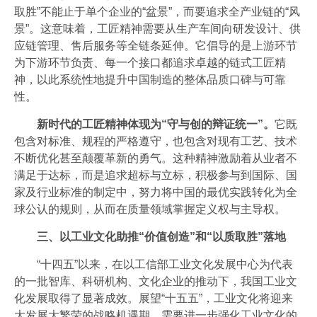
取胜”不能止于单个企业的“盆景”，而要追求全产业链的“风
景”。这意味着，工匠精神需要从生产车间向研发设计、供
应链管理、售后服务等全链条延伸。它倡导的是上游环节
为下游环节负责、每一个接口都追求卓越的链式工匠精
神，以此系统性地提升中国制造的整体品质口碑与可靠
性。
新时代的工匠精神体现为“守与创的辩证统一”。
它既
包含对标准、规程的严格遵守，也包含对现有工艺、技术
不断优化甚至颠覆革新的勇气。这种精神激励着从业者不
满足于达标，而是追求超标与立标，积极参与到国际、国
家及行业标准的制定中，努力将中国的最优实践转化为全
球公认的规则，从而在质量领域掌握定义权与主导权。
三、以工业文化助推“价值创造”和“以质取胜”落地
“十四五”以来，在以工信部工业文化发展中心为代表
的一批智库、科研机构、文化企业的推动下，我国工业文
化发展取得了显著成效。展望“十五五”，工业文化将迎来
大发展大繁荣的战略机遇期。需要进一步强化工业文化的