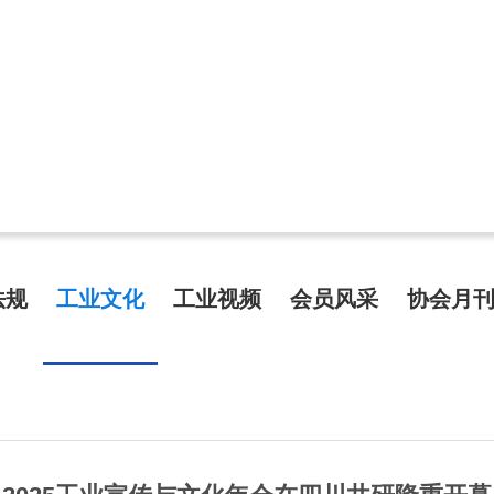
法规
工业文化
工业视频
会员风采
协会月