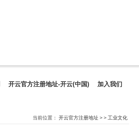
刊
开云官方注册地址-开云(中国)
加入我们
当前位置：
开云官方注册地址
>
>
工业文化