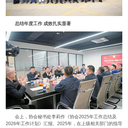
总结年度工作 成效扎实显著
会上，协会秘书处李莉作《协会2025年工作总结及
2026年工作计划》汇报。2025年，在上级相关部门的指导