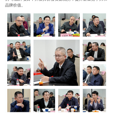
品牌价值。