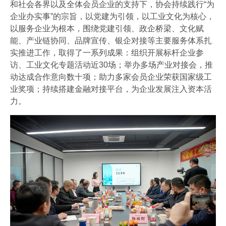
和社会各界以及全体会员企业的支持下，协会持续践行“为
企业办实事”的宗旨，以党建为引领，以工业文化为核心，
以服务企业为根本，围绕党建引领、政企桥梁、文化赋
能、产业链协同、品牌宣传、银企对接等主要服务体系扎
实推进工作，取得了一系列成果：组织开展标杆企业参
访、工业文化专题活动近30场；举办多场产业对接会，推
动达成合作意向数十项；助力多家会员企业荣获国家级工
业奖项；持续搭建金融对接平台，为企业发展注入资本活
力。