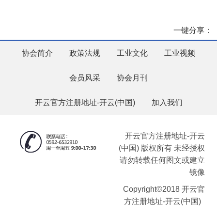
一键分享：
协会简介
政策法规
工业文化
工业视频
会员风采
协会月刊
开云官方注册地址-开云(中国)
加入我们
开云官方注册地址-开云
(中国) 版权所有 未经授权
请勿转载任何图文或建立
镜像
Copyright©2018 开云官
方注册地址-开云(中国)