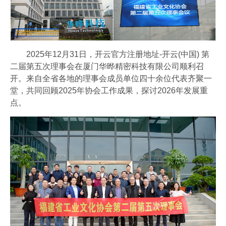
会员风采
协会月刊
开云官方注册地址-开云(中国)
2025年12月31日，开云官方注册地址-开云(中国) 第
二届第五次理事会在厦门华晔精密科技有限公司顺利召
加入我们
开。来自全省各地的理事会成员单位四十余位代表齐聚一
堂，共同回顾2025年协会工作成果，探讨2026年发展重
点。