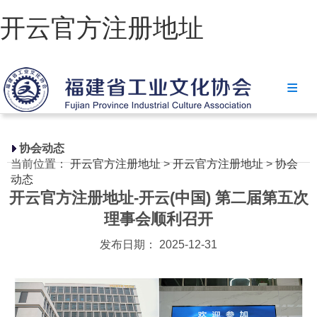
开云官方注册地址
开云官方注册地址
协会简介
政策法规
协会动态
当前位置：
开云官方注册地址
>
开云官方注册地址
>
协会
开云官方注册地址-开云(中国)
动态
开云官方注册地址-开云(中国) 第二届第五次
省级政策
理事会顺利召开
地方政策
发布日期： 2025-12-31
工业文化
工业视频