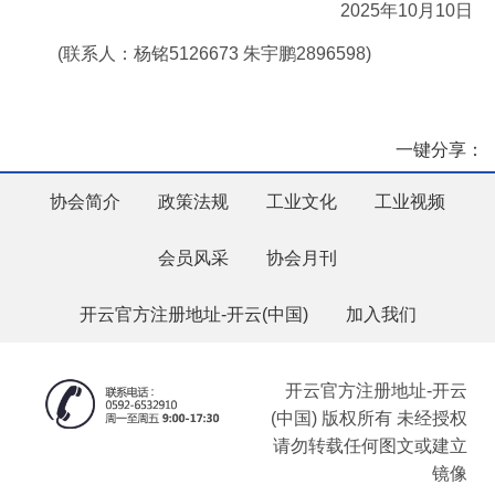
2025年10月10日
(联系人：杨铭5126673 朱宇鹏2896598)
一键分享：
协会简介
政策法规
工业文化
工业视频
会员风采
协会月刊
开云官方注册地址-开云(中国)
加入我们
开云官方注册地址-开云
(中国) 版权所有 未经授权
请勿转载任何图文或建立
镜像