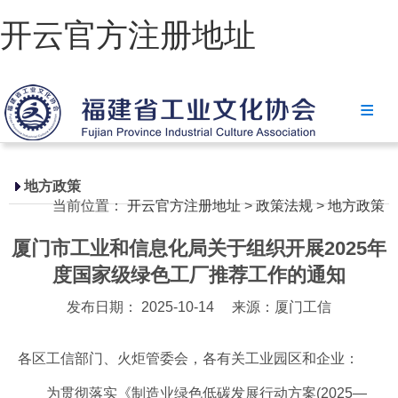
开云官方注册地址
开云官方注册地址
协会简介
政策法规
地方政策
当前位置：
开云官方注册地址
>
政策法规
>
地方政策
开云官方注册地址-开云(中国)
厦门市工业和信息化局关于组织开展2025年
省级政策
度国家级绿色工厂推荐工作的通知
地方政策
发布日期： 2025-10-14
来源：厦门工信
工业文化
各区工信部门、火炬管委会，各有关工业园区和企业：
工业视频
为贯彻落实《制造业绿色低碳发展行动方案(2025—