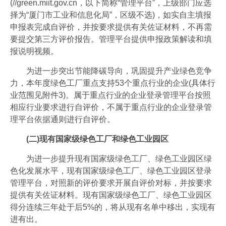
(//green.miit.gov.cn，以下简称“管理平台”，上级部门应选
择为“厦门市工业和信息化局”，区级不选)，如实自主填报
申报表完成自评价，并按要求提供有关佐证材料，不再需
要提交第三方评价报告。管理平台提供申报政策解读和填
报说明视频。
为进一步突出节能降碳导向，巩固提升产业绿色竞争
力，本年度绿色工厂重点支持53个重点行业的企业(具体行
业范围见附件3)。属于重点行业的企业登录管理平台按照
相应行业要求进行自评价，不属于重点行业的企业登录管
理平台依据通则进行自评价。
(二)现有国家级绿色工厂和绿色工业园区
为进一步提升现有国家级绿色工厂、绿色工业园区绿
色化发展水平，现有国家级绿色工厂、绿色工业园区登录
管理平台，对照新的评价要求开展自评价对标，并按要求
提供有关佐证材料。现有国家级绿色工厂、绿色工业园区
得分连续三年处于后5%的，将从现有名单中移出，实现有
进有出。