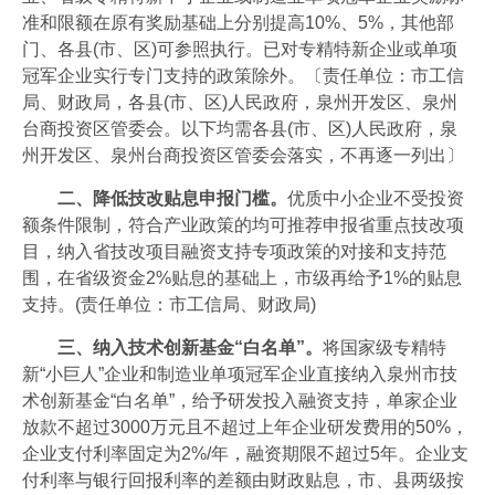
准和限额在原有奖励基础上分别提高10%、5%，其他部
门、各县(市、区)可参照执行。已对专精特新企业或单项
冠军企业实行专门支持的政策除外。〔责任单位：市工信
局、财政局，各县(市、区)人民政府，泉州开发区、泉州
台商投资区管委会。以下均需各县(市、区)人民政府，泉
州开发区、泉州台商投资区管委会落实，不再逐一列出〕
二、降低技改贴息申报门槛。
优质中小企业不受投资
额条件限制，符合产业政策的均可推荐申报省重点技改项
目，纳入省技改项目融资支持专项政策的对接和支持范
围，在省级资金2%贴息的基础上，市级再给予1%的贴息
支持。(责任单位：市工信局、财政局)
三、纳入技术创新基金“白名单”。
将国家级专精特
新“小巨人”企业和制造业单项冠军企业直接纳入泉州市技
术创新基金“白名单”，给予研发投入融资支持，单家企业
放款不超过3000万元且不超过上年企业研发费用的50%，
企业支付利率固定为2%/年，融资期限不超过5年。企业支
付利率与银行回报利率的差额由财政贴息，市、县两级按