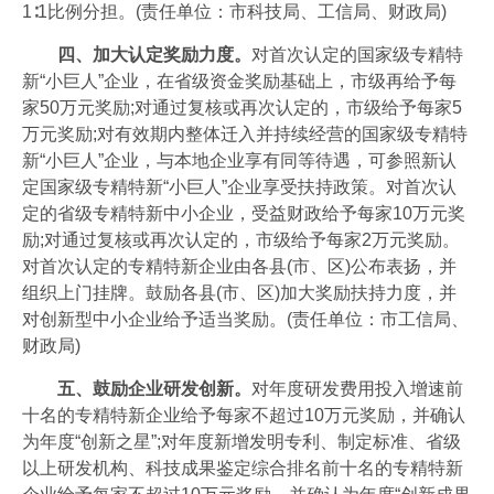
1∶1比例分担。(责任单位：市科技局、工信局、财政局)
四、加大认定奖励力度。
对首次认定的国家级专精特
新“小巨人”企业，在省级资金奖励基础上，市级再给予每
家50万元奖励;对通过复核或再次认定的，市级给予每家5
万元奖励;对有效期内整体迁入并持续经营的国家级专精特
新“小巨人”企业，与本地企业享有同等待遇，可参照新认
定国家级专精特新“小巨人”企业享受扶持政策。对首次认
定的省级专精特新中小企业，受益财政给予每家10万元奖
励;对通过复核或再次认定的，市级给予每家2万元奖励。
对首次认定的专精特新企业由各县(市、区)公布表扬，并
组织上门挂牌。鼓励各县(市、区)加大奖励扶持力度，并
对创新型中小企业给予适当奖励。(责任单位：市工信局、
财政局)
五、鼓励企业研发创新。
对年度研发费用投入增速前
十名的专精特新企业给予每家不超过10万元奖励，并确认
为年度“创新之星”;对年度新增发明专利、制定标准、省级
以上研发机构、科技成果鉴定综合排名前十名的专精特新