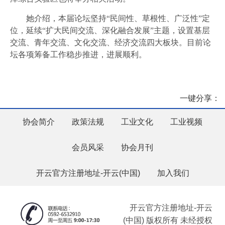
会员风采
她介绍，本届论坛坚持“民间性、草根性、广泛性”定
协会月刊
位，延续“扩大民间交流、深化融合发展”主题，设置基层
交流、青年交流、文化交流、经济交流四大板块。目前论
开云官方注册地址-开云(中国)
坛各项筹备工作稳步推进，进展顺利。
加入我们
一键分享：
协会简介
政策法规
工业文化
工业视频
会员风采
协会月刊
开云官方注册地址-开云(中国)
加入我们
开云官方注册地址-开云
(中国) 版权所有 未经授权